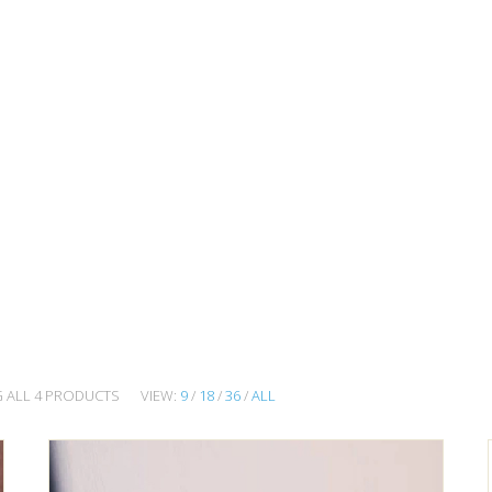
G ALL 4 PRODUCTS
VIEW:
9
/
18
/
36
/
ALL