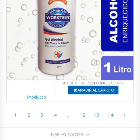
ALCOHOL GEL CON COBRE – 1 LITRO
AÑADIR AL CARRITO
Producto
Agregado
Ver productos
1
2
3
4
…
12
13
14
DISPLAY FOOTER