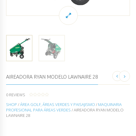
AIREADORA RYAN MODELO LAWNAIRE 28
0
REVIEWS
0
SHOP
/
ÁREA GOLF, ÁREAS VERDES Y PAISAJISMO
/
MAQUINARIA
O
U
PROFESIONAL PARA ÁREAS VERDES
/ AIREADORA RYAN MODELO
T
LAWNAIRE 28
O
F
5