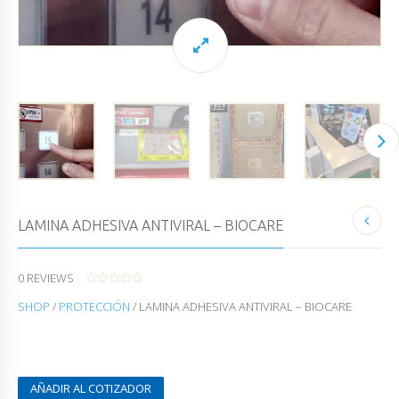
LAMINA ADHESIVA ANTIVIRAL – BIOCARE
0
REVIEWS
0
SHOP
/
PROTECCIÓN
/ LAMINA ADHESIVA ANTIVIRAL – BIOCARE
O
U
T
O
F
5
AÑADIR AL COTIZADOR