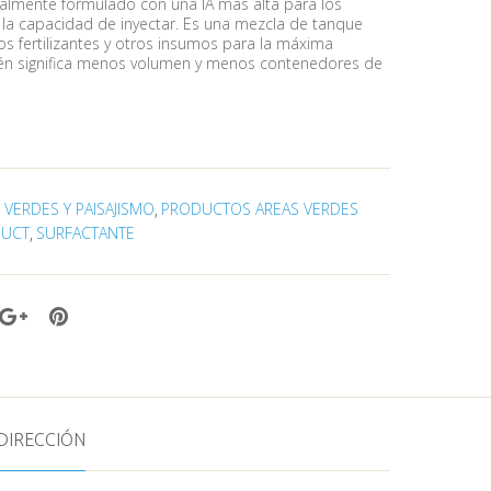
almente formulado con una IA más alta para los
la capacidad de inyectar. Es una mezcla de tanque
os fertilizantes y otros insumos para la máxima
én significa menos volumen y menos contenedores de
 VERDES Y PAISAJISMO
PRODUCTOS AREAS VERDES
,
UCT
SURFACTANTE
,
DIRECCIÓN