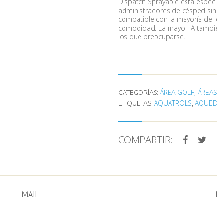
Dispatch Sprayable está especi
administradores de césped sin 
compatible con la mayoría de l
comodidad. La mayor IA tambi
los que preocuparse.
ÁREA GOLF, ÁREAS
CATEGORÍAS:
AQUATROLS
AQUED
ETIQUETAS:
,
COMPARTIR:
MAIL