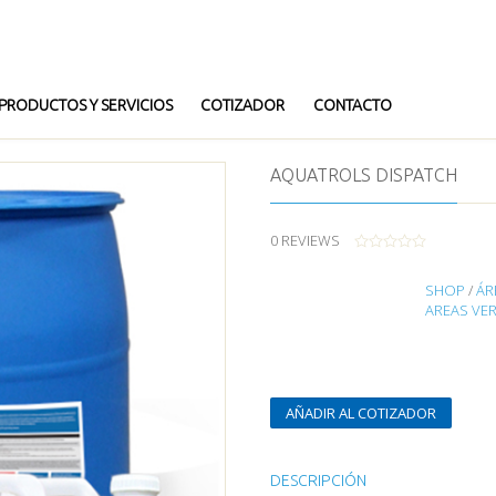
PRODUCTOS Y SERVICIOS
COTIZADOR
CONTACTO
AQUATROLS DISPATCH
0
REVIEWS
0
O
SHOP
/
ÁR
U
T
AREAS VE
O
F
5
AÑADIR AL COTIZADOR
DESCRIPCIÓN