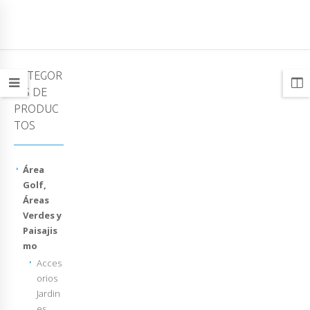
CATEGOR
ÍAS DE
PRODUC
TOS
Área
Golf,
Áreas
Verdes y
Paisajis
mo
Acces
orios
Jardin
es