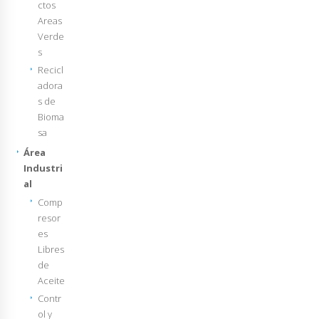
ctos
Areas
Verde
s
Recicl
adora
s de
Bioma
sa
Área
Industri
al
Comp
resor
es
Libres
de
Aceite
Contr
ol y