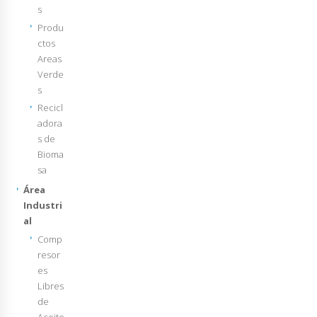
s
Produ
ctos
Areas
Verde
s
Recicl
adora
s de
Bioma
sa
Área
Industri
al
Comp
resor
es
Libres
de
Aceite