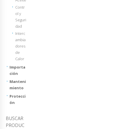
Contr
ol y
Seguri
dad
Interc
ambia
dores
de
Calor
Importa
ción
Manteni
miento
Protecci
ón
BUSCAR
PRODUC