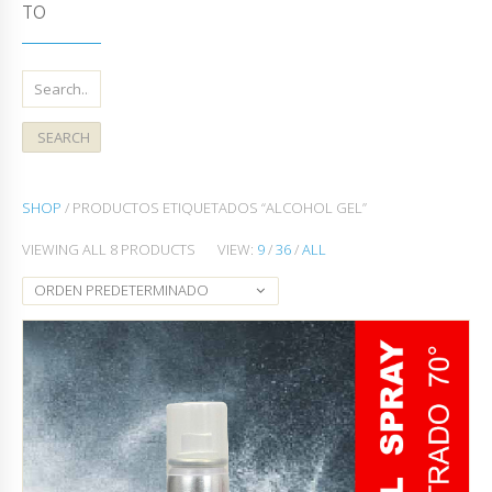
TO
SHOP
/ PRODUCTOS ETIQUETADOS “ALCOHOL GEL”
VIEWING ALL 8 PRODUCTS
VIEW:
9
/
36
/
ALL
ORDEN PREDETERMINADO