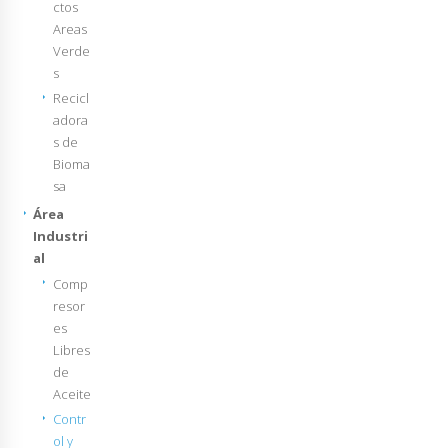
ctos
Areas
Verde
s
Recicl
adora
s de
Bioma
sa
Área
Industri
al
Comp
resor
es
Libres
de
Aceite
Contr
ol y