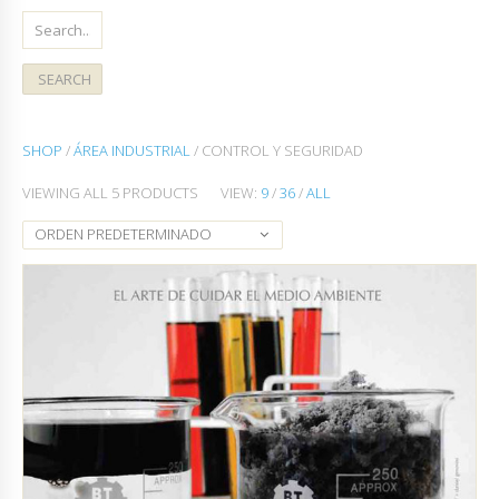
SHOP
/
ÁREA INDUSTRIAL
/ CONTROL Y SEGURIDAD
VIEWING ALL 5 PRODUCTS
VIEW:
9
/
36
/
ALL
ORDEN PREDETERMINADO