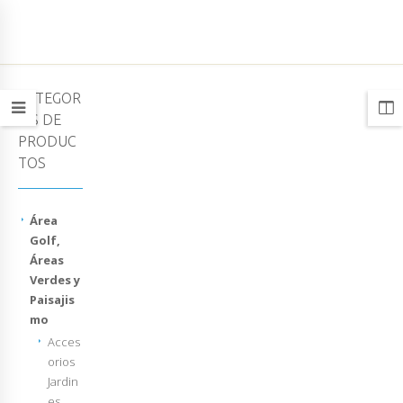
CATEGOR
ÍAS DE
PRODUC
TOS
Área
Golf,
Áreas
Verdes y
Paisajis
mo
Acces
orios
Jardin
es