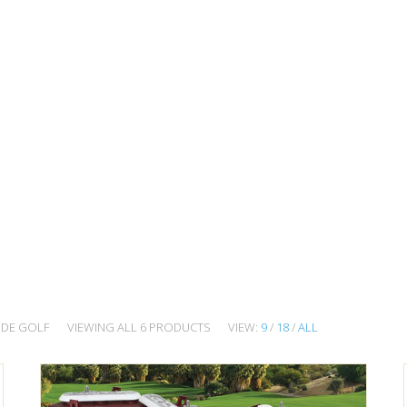
 DE GOLF
VIEWING ALL 6 PRODUCTS
VIEW:
9
/
18
/
ALL