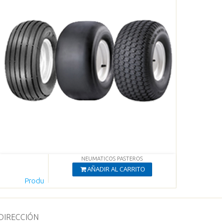
NEUMATICOS PASTEROS
AÑADIR AL CARRITO
Produ
cto
Agregado
Ver productos
DIRECCIÓN